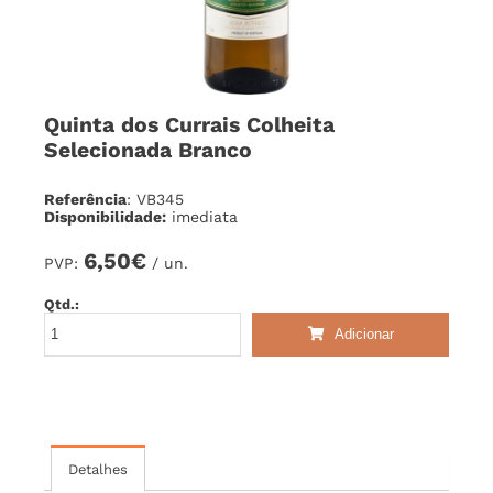
Quinta dos Currais Colheita
Selecionada Branco
Referência
: VB345
Disponibilidade:
imediata
6,50€
PVP:
/ un.
Qtd.:
Adicionar
Detalhes