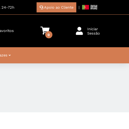
a 24-72h
Apoio ao Cliente
|
Iniciar
avoritos
Sessão
0
azes