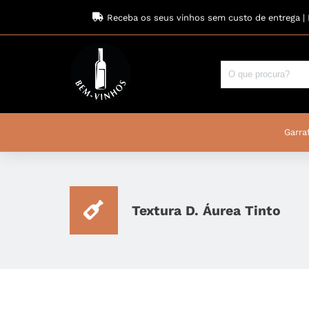
Receba os seus vinhos sem custo de entrega | 
Garraf
Textura D. Áurea Tinto