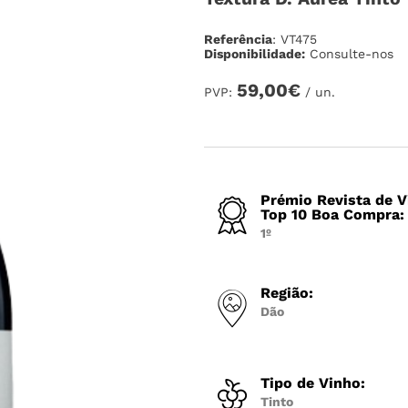
Referência
: VT475
Disponibilidade:
Consulte-nos
59,00€
PVP:
/ un.
Prémio Revista de 
Top 10 Boa Compra:
1º
Região:
Dão
Tipo de Vinho:
Tinto