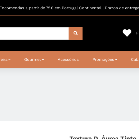
Encomendas a partir de 75€ em Portugal Continental | Prazos de entreg
F
eira
Gourmet
Acessórios
Promoções
Cab
Textura D. Áurea Tinto