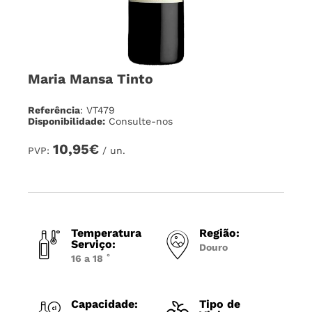
Maria Mansa Tinto
Referência
: VT479
Disponibilidade:
Consulte-nos
10,95€
PVP:
/ un.
Temperatura
Região:
Serviço:
Douro
16 a 18 ˚
Capacidade:
Tipo de