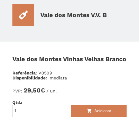
Vale dos Montes V.V. B
Vale dos Montes Vinhas Velhas Branco
Referência
: VB509
Disponibilidade:
imediata
29,50€
PVP:
/ un.
Qtd.:
Adicionar