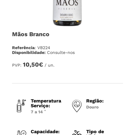
Mãos Branco
Referência
: VB224
Disponibilidade:
Consulte-nos
10,50€
PVP:
/ un.
Temperatura
Região:
Serviço:
Douro
7 a 14 ˚
Capacidade:
Tipo de