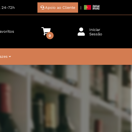
a 24-72h
Apoio ao Cliente
|
Iniciar
avoritos
Sessão
0
azes